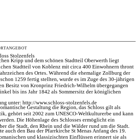
ORTANGEBOT
oss Stolzenfels
schen Kripp und dem schönen Stadtteil Oberwerth liegt
ichen Stadtteil von Koblenz mit circa 400 Einwohnern thront
 Wahrzeichen des Ortes. Während die ehemalige Zollburg der
 schon 1259 fertig stellten, wurde es im Zuge des 30-jährigen
den Besitz von Kronprinz Friedrich-Wilhelm übergegangen
inkel bis ins Jahr 1842 als Sommersitz der königlichen
ung unter: http://www.schloss-stolzenfels.de
romantische Gestaltung die Region, das Schloss gilt als
tik, gehört seit 2002 zum UNESCO-Weltkulturerbe und kann
 werden. Die Höhenlage des Schlosses ermöglicht ein
r die Stadt, den Rhein und die Wälder rund um die Stadt.
ste auch den Bau der Pfarrkirche St Menas Anfang des 19.
omanischen und klassizischten Einflüssen erinnert sie als