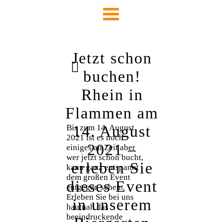
Jetzt schon
buchen!
Rhein in
Flammen am
14. August
Bis zum 14. August
2021 ist es noch
2021 –
einiges an Zeit aber
wer jetzt schon bucht,
erleben Sie
kann ganz entspannt
dem großen Event
dieses Event
entgegen sehen.
Erleben Sie bei uns
in unserem
hautnah das
beeindruckende