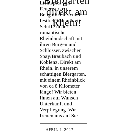
Biergarten
Lichtspiel von
Feuerwerken,
direkt am
Bengallichtern und
Rhein!
festlich beleuchtete
Schiffe in der
romantische
Rheinlandschaft mit
ihren Burgen und
Schlösser, zwischen
Spay/Braubach und
Koblenz. Direkt am
Rhein, in unserem
schattigen Biergarten,
mit einem Rheinblick
von ca 8 Kilometer
länge! Wir bieten
Ihnen auf Wunsch
Unterkunft und
Verpflegung. Wir
freuen uns auf Sie.
APRIL 4, 2017